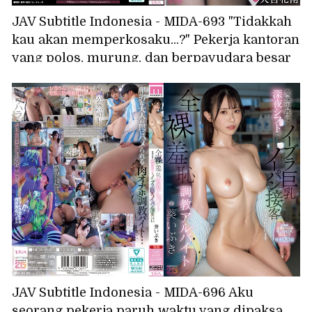
JAV Subtitle Indonesia - MIDA-693 "Tidakkah
kau akan memperkosaku...?" Pekerja kantoran
yang polos, murung, dan berpayudara besar
itu menggunakan kesalahanku sebagai alat
untuk memancingku agar diperkosa; dia
adalah wadah sperma masokis. - Amamiya
Kana
JAV Subtitle Indonesia - MIDA-696 Aku
seorang pekerja paruh waktu yang dipaksa