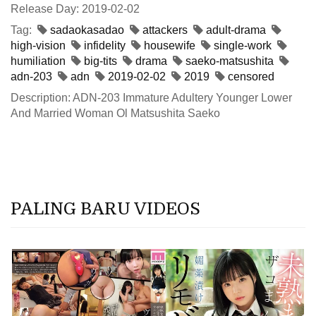
Release Day: 2019-02-02
Tag:
sadaokasadao
attackers
adult-drama
high-vision
infidelity
housewife
single-work
humiliation
big-tits
drama
saeko-matsushita
adn-203
adn
2019-02-02
2019
censored
Description: ADN-203 Immature Adultery Younger Lower
And Married Woman Ol Matsushita Saeko
PALING BARU VIDEOS