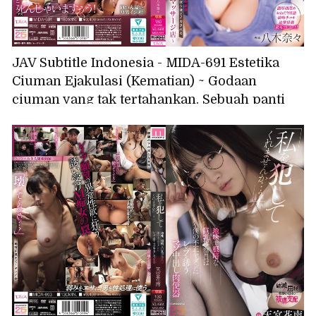
JAV Subtitle Indonesia - MIDA-691 Estetika
Ciuman Ejakulasi (Kematian) ~ Godaan
ciuman yang tak tertahankan. Sebuah panti
pijat ciuman lidah yang akan membuatmu
gila dengan ejakulasi eksplosif ~ Nana Yagi