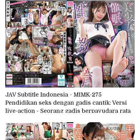
melihat penis ereksi, dengan lembut, intens,
menjilat, menghisap, menjilat puting, dan
membuat kepala penis meledak! Klinik
Pijatan Tangan Dewi Sasaki Aki
JAV Subtitle Indonesia - MIMK-275
Pendidikan seks dengan gadis cantik: Versi
live-action - Seorang gadis berpayudara rata
dipaksa memahami melalui pemerkosaan
yang mengubah akal sehat - NTR Matsumoto
Ichika