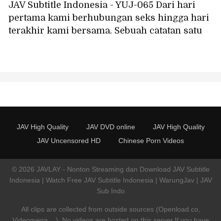
JAV Subtitle Indonesia - YUJ-065 Dari hari
pertama kami berhubungan seks hingga hari
terakhir kami bersama. Sebuah catatan satu
tahun hidup bersama, di mana chemistry
fisik kami begitu luar biasa sehingga kami
lupa waktu dan berhubungan seks hampir
setiap hari. Azusa Hikari
JAV High Quality
JAV DVD online
JAV High Quality
JAV Uncensored HD
Chinese Porn Videos
© 2026 JAVLAY - Nonton Streaming dan Download JAV Subtitle
Indonesia | Watch Free JAV Subtitle Indonesia | WarungJav | JAV
Sub Indo
All clips are collected from outside sources (Openload.co,
Videomega....). No videos are hosted on this server.If you have