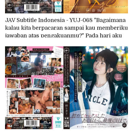
JAV Subtitle Indonesia - YUJ-068 "Bagaimana
kalau kita berpacaran sampai kau memberiku
jawaban atas pengakuanmu?" Pada hari aku
menyatakan perasaanku pada gadis yang
selalu kusukai, seorang teman perempuan
dari universitas menyatakan perasaannya
padaku... Aku begitu terpikat padanya
sehingga aku lupa tentang gadis yang
kusukai, dan kami berhubungan seks
berulang kali. Otonashi Suzu