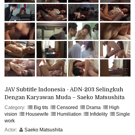
JAV Subtitle Indonesia - ADN-203 Selingkuh
Dengan Karyawan Muda – Saeko Matsushita
Category:
Big tits
Censored
Drama
High
vision
Housewife
Humiliation
Infidelity
Single
work
Actor:
Saeko Matsushita