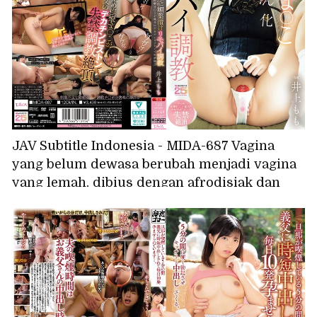
JAV Subtitle Indonesia - MIDA-687 Vagina
yang belum dewasa berubah menjadi vagina
yang lemah, dibius dengan afrodisiak dan
dilatih menggunakan vibrator jarak jauh,
vaginanya berkedut karena hampir celaka,
mencapai orgasme tak terkendali karena
penis besar ayah tirinya, Inoue Momo