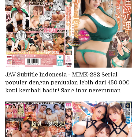
JAV Subtitle Indonesia - MIMK-282 Serial
populer dengan penjualan lebih dari 450.000
kopi kembali hadir! Sang ipar perempuan
menganggap tugasnya adalah memuaskan
hasrat seksual saudara laki-lakinya. Versi
live-action dibintangi oleh Anzu Anzu dan
Reika Natsume.