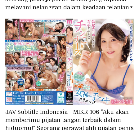
melayani pelanggan dalam keadaan telanjang
dan tanpa pakaian dalam oleh manajerku
yang mesum selama shift larut malam. (Aoi
Ibuki)
JAV Subtitle Indonesia - MIKR-106 "Aku akan
memberimu pijatan tangan terbaik dalam
hidupmu!" Seorang perawat ahli pijatan penis
yang tangan kanannya tak bisa berhenti saat