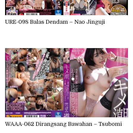
URE-098 Balas Dendam – Nao Jinguji
WAAA-062 Dirangsang Bawahan – Tsubomi