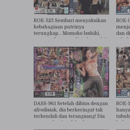
ROE-525 Sembari menyaksikan
ROE-01
kebahagiaan putrinya
menja
terungkap... Momoko Isshiki,
dan d
seorang ibu yang diperkosa oleh
tubuh
menantunya di resepsi
selam
pernikahannya.
tengg
berci
dasar
DASS-961 Setelah dibius dengan
ROE-1
afrodisiak, dia berkeringat tak
hanya
terkendali dan terangsang! Dia
tubuh
secara alami melebarkan
hubun
kakinya dan mengompol deras!
anak,