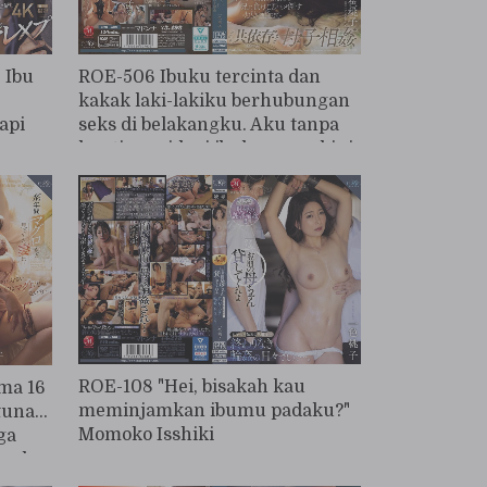
 Ibu
ROE-506 Ibuku tercinta dan
kakak laki-lakiku berhubungan
api
seks di belakangku. Aku tanpa
ya
henti meniduri ibuku, yang kini
memiliki sisi kewanitaan,
karena tidak ingin kalah dari
kakakku—sebuah hubungan
inses ibu-anak yang saling
ketergantungan. (Isshiki
Momoko)
ROE-108 "Hei, bisakah kau
ama 16
meminjamkan ibumu padaku?"
una...
Momoko Isshiki
ga
g dan
ikan,