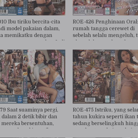
0 Ibu tiriku bercita-cita
ROE-426 Penghinaan Oral:
di model pakaian dalam,
rumah tangga cerewet di
ia memikatku dengan
sebelah selalu mengeluh, t
nya yang menggoda... Jadi
aku selalu membungkamn
a seminggu, aku
dengan penisku. Momoko
elam dalam kenikmatan
Isshiki
nta, hanya menuruti naluri
ku... Momoko Isshiki
79 Saat suaminya pergi,
ROE-475 Istriku, yang sel
 dalam 2 detik bibir dan
tahun kukira seperti ikan t
 mereka bersentuhan,
sedang berselingkuh hing
gan seksual inses ibu-
membuatnya kejang-kejan
 hasrat terlarang yang tak
mencapai orgasme seperti 