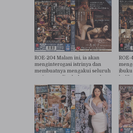
Kelas yoga panas yang penuh
dapat
getaran, kejang-kejang, dan
sensitif yang menampilkan
Momoko Isshiki.
ROE-204 Malam ini, ia akan
ROE-4
menginterogasi istrinya dan
menge
membuatnya mengakui seluruh
ibuku
cerita perselingkuhan tersebut.
kulih
Momoko Isshiki
menja
hidup