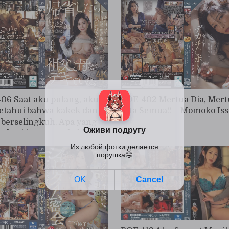
 ditekan. Momoko Isshiki
berlanjut sampai ia pingsan
Momoko Isshiki
06 Saat aku pulang, aku
ROE-402 Mertua Dia, Mert
tahui bahwa kakek dan
Kita Semua!! – Momoko Iss
 berselingkuh. Apa yang
at hari itu mengubahku
di "pecinta MILF" seumur
 - Momoko Isshiki