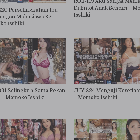
ROE-119 Aku Sangat Meni
Di Entot Anak Sendiri – 
20 Perselingkuhan Ibu
Isshiki
engan Mahasiswa S2 –
o Isshiki
31 Selingkuh Sama Rekan
JUY-824 Menguji Kesetiaan
s – Momoko Isshiki
– Momoko Isshiki