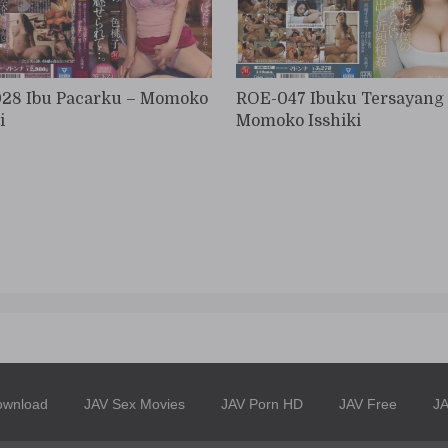
28 Ibu Pacarku – Momoko
ROE-047 Ibuku Tersayang
i
Momoko Isshiki
ownload
JAV Sex Movies
JAV Porn HD
JAV Free
JA