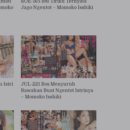
kmati
ROE-165 Ibu Tiriku Ternyata
Momoko
Jago Ngentot – Momoko Isshiki
 Istri
JUL-221 Bos Menyuruh
Bawahan Buat Ngentot Istrinya
– Momoko Isshiki