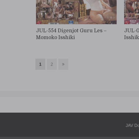
JUL-554 Digenjot Guru Les –
JUL-0
Momoko Isshiki
Isshik
1
2
JAV D