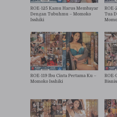
ROE-125 Kamu Harus Membayar
ROE-2
Dengan Tubuhmu – Momoko
Tua D
Isshiki
Momok
ROE-119 Ibu Cinta Pertama Ku –
ROE-0
Momoko Isshiki
Bisni